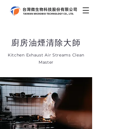
​廚房油煙清除大師
Kitchen Exhaust Air Streams Clean
Master