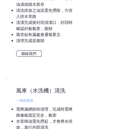
油漬或積水留存
清洗排放之油泥需先撈除，方排
入排水管路
清潔完成後封回清潔口，封回時
確認封板氣密，復歸
風管如有漏處會通報業主.
清理完成並復歸
聯絡我們
風車（水洗機）清洗
​一條龍服務
需將濾網拆卸清理，完成時需將
維修板固定完全，氣密
水室積油需先撈起，才會將水排
放，進行內部清洗