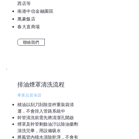
西店等
南港中信金融園區
萬豪飯店
春大直商場
聯絡我們
排油煙罩清洗流程
專業品質保證
積油以刮刀刮除並秤重裝袋清
運，不會排入管路系統中
幹管清洗前需先將清潔孔開啟
煙罩及幹管剩餘油汙以除油藥劑
清洗完畢，用設備吸水
將風管內積水清除乾淨，不會有