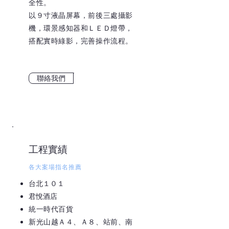
全性。
以９寸液晶屏幕，前後三處攝影
機，環景感知器和ＬＥＤ燈帶，
搭配實時綠影，完善操作流程。
聯絡我們
工程實績
各大案場指名推薦
台北１０１
​君悅酒店
統一時代百貨
新光山越Ａ４、Ａ８、站前、南